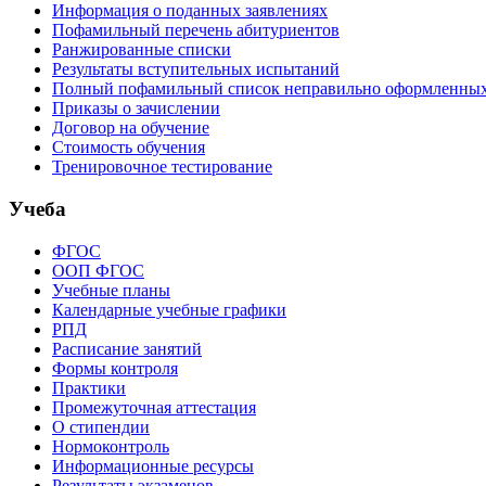
Информация о поданных заявлениях
Пофамильный перечень абитуриентов
Ранжированные списки
Результаты вступительных испытаний
Полный пофамильный список неправильно оформленных 
Приказы о зачислении
Договор на обучение
Стоимость обучения
Тренировочное тестирование
Учеба
ФГОС
ООП ФГОС
Учебные планы
Календарные учебные графики
РПД
Расписание занятий
Формы контроля
Практики
Промежуточная аттестация
О стипендии
Нормоконтроль
Информационные ресурсы
Результаты экзаменов