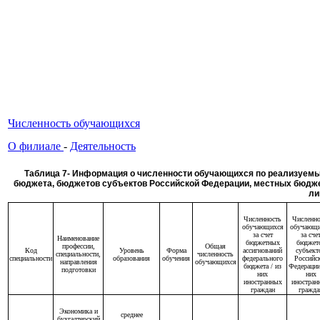
Численность обучающихся
О филиале
-
Деятельность
Таблица 7- Информация о численности обучающихся по реализуем
бюджета, бюджетов субъектов Российской Федерации, местных бюджето
ли
Численность
Численно
обучающихся
обучающ
за счет
за сче
Наименование
бюджетных
бюджет
профессии,
Общая
Код
Уровень
Форма
ассигнований
субъект
специальности,
численность
специальности
образования
обучения
федерального
Российс
направления
обучающихся
бюджета / из
Федерации
подготовки
них
них
иностранных
иностран
граждан
гражда
Экономика и
среднее
бухгалтерский