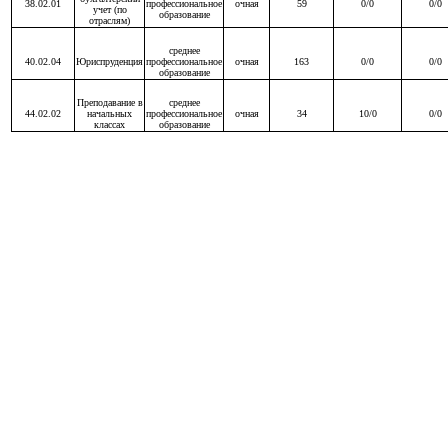
38.02.01
профессиональное
очная
59
0/0
0/0
учет (по
образование
отраслям)
среднее
40.02.04
Юриспруденция
профессиональное
очная
163
0/0
0/0
образование
Преподавание в
среднее
44.02.02
начальных
профессиональное
очная
34
10/0
0/0
классах
образование