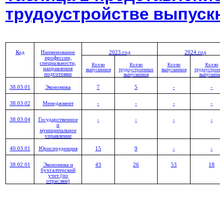
трудоустройстве выпускн
Код
Наименование
2023 год
2024 год
профессии,
специальности,
Кол-во
Кол-во
Кол-во
Кол-во
направления
выпускников
трудоустроенных
выпускников
трудоустрое
подготовки
выпускников
выпускник
38.03.01
Экономика
7
5
-
-
38.03.02
Менеджмент
-
-
-
-
38.03.04
Государственное
-
-
-
-
и
муниципальное
управление
40.03.01
Юриспруденция
15
9
-
-
38.02.01
Экономика и
43
26
53
18
бухгалтерский
учет (по
отраслям)