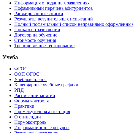
Информация о поданных заявлениях
Пофамильный перечень абитуриентов
Ранжированные списки
Результаты вступительных испытаний
Полный пофамильный список неправильно оформленных 
Приказы о зачислении
Договор на обучение
Стоимость обучения
Тренировочное тестирование
Учеба
ФГОС
ООП ФГОС
Учебные планы
Календарные учебные графики
РПД
Расписание занятий
Формы контроля
Практики
Промежуточная аттестация
О стипендии
Нормоконтроль
Информационные ресурсы
Результаты экзаменов