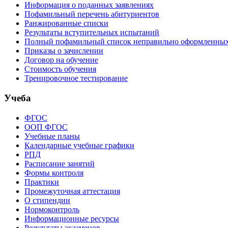
Информация о поданных заявлениях
Пофамильный перечень абитуриентов
Ранжированные списки
Результаты вступительных испытаний
Полный пофамильный список неправильно оформленных 
Приказы о зачислении
Договор на обучение
Стоимость обучения
Тренировочное тестирование
Учеба
ФГОС
ООП ФГОС
Учебные планы
Календарные учебные графики
РПД
Расписание занятий
Формы контроля
Практики
Промежуточная аттестация
О стипендии
Нормоконтроль
Информационные ресурсы
Результаты экзаменов